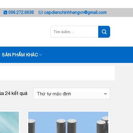
096.272.6636
capdienchinhhangvn@gmail.com
Tìm
kiếm:
SẢN PHẨM KHÁC
ủa 24 kết quả