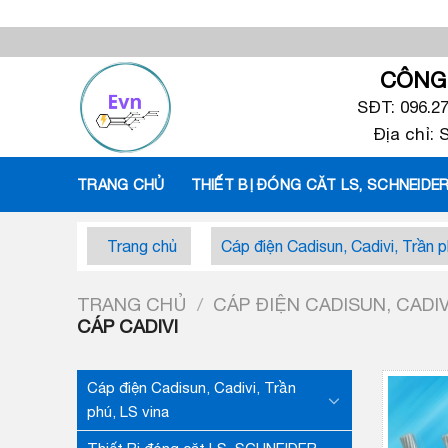
Skip
to
content
CÔNG 
SĐT: 096.2
Địa chỉ:
TRANG CHỦ
THIẾT BỊ ĐÓNG CĂT LS, SCHNEIDER
Trang chủ
Cáp điện Cadisun, Cadivi, Trần p
TRANG CHỦ
/
CÁP ĐIỆN CADISUN, CADIV
CÁP CADIVI
Cáp điện Cadisun, Cadivi, Trần
phú, LS vina