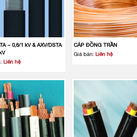
TA − 0,6/1 kV & AXV/DSTA
CÁP ĐỒNG TRẦN
 kV
Giá bán:
Liên hệ
:
Liên hệ