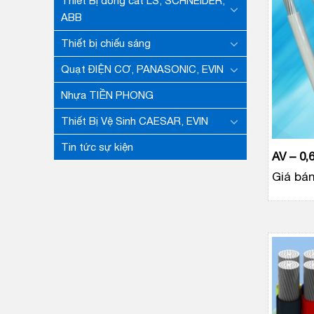
Thiết Bị đóng căt LS, SCHNEIDER,
ABB
Thiết bị chiếu sáng
Quạt ĐIỆN CƠ, PANASONIC, EVIN
Nhựa TIỀN PHONG
Thiết Bị Vệ Sinh CAESAR, EVIN
Tin tức sự kiện
AV ­– 0,
Giá bán