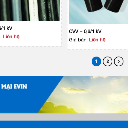
6/1 kV
CVV ­− 0,6/1 kV
:
Liên hệ
Giá bán:
Liên hệ
1
2