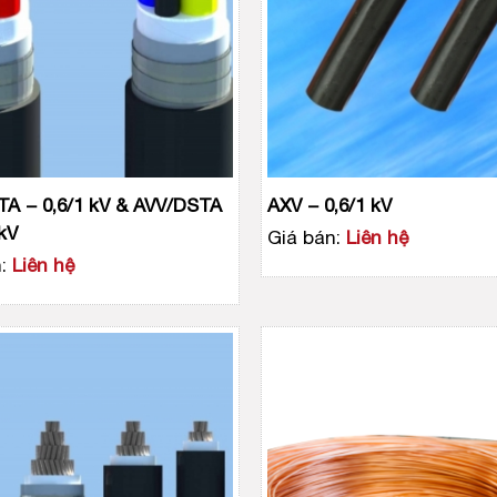
TA − 0,6/1 kV & AVV/DSTA
AXV − 0,6/1 kV
 kV
Giá bán:
Liên hệ
:
Liên hệ