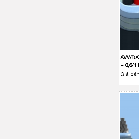
AVV/DA
− 0,6/1
Giá bán