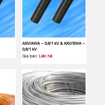
AXV/AWA − 0,6/1 kV & AXV/SWA −
0,6/1 kV
Giá bán:
Liên hệ