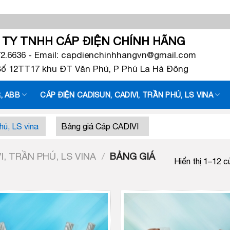
TY TNHH CÁP ĐIỆN CHÍNH HÃNG
72.6636 - Email: capdienchinhhangvn@gmail.com
 Số 12TT17 khu ĐT Văn Phú, P Phú La Hà Đông
, ABB
CÁP ĐIỆN CADISUN, CADIVI, TRẦN PHÚ, LS VINA
hú, LS vina
Bảng giá Cáp CADIVI
I, TRẦN PHÚ, LS VINA
/
BẢNG GIÁ
Hiển thị 1–12 c