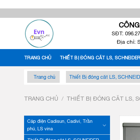
Skip
to
content
CÔNG 
SĐT: 096.2
Địa chỉ:
TRANG CHỦ
THIẾT BỊ ĐÓNG CĂT LS, SCHNEIDER
Trang chủ
Thiết Bị đóng căt LS, SCHNEI
TRANG CHỦ
/
THIẾT BỊ ĐÓNG CĂT LS, 
Cáp điện Cadisun, Cadivi, Trần
phú, LS vina