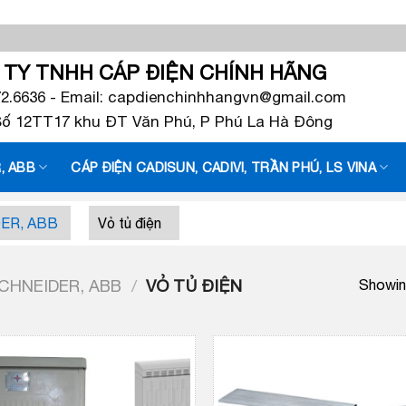
TY TNHH CÁP ĐIỆN CHÍNH HÃNG
72.6636 - Email: capdienchinhhangvn@gmail.com
 Số 12TT17 khu ĐT Văn Phú, P Phú La Hà Đông
, ABB
CÁP ĐIỆN CADISUN, CADIVI, TRẦN PHÚ, LS VINA
DER, ABB
Vỏ tủ điện
SCHNEIDER, ABB
/
VỎ TỦ ĐIỆN
Showing