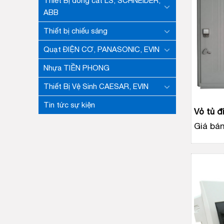
Thiết Bị đóng căt LS, SCHNEIDER,
ABB
Thiết bị chiếu sáng
Quạt ĐIỆN CƠ, PANASONIC, EVIN
Nhựa TIỀN PHONG
Thiết Bị Vệ Sinh CAESAR, EVIN
Tin tức sự kiện
Vỏ tủ đ
Giá bán