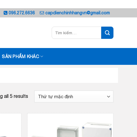
096.272.6636
capdienchinhhangvn@gmail.com
Tìm
kiếm:
SẢN PHẨM KHÁC
 all 5 results