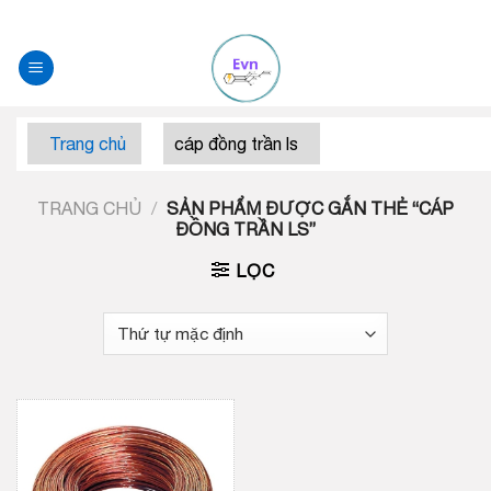
Skip
to
content
Trang chủ
cáp đồng trần ls
TRANG CHỦ
/
SẢN PHẨM ĐƯỢC GẮN THẺ “CÁP
ĐỒNG TRẦN LS”
LỌC