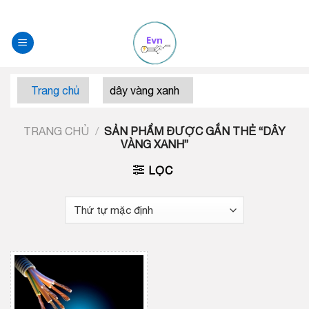
Skip
to
content
Trang chủ
dây vàng xanh
TRANG CHỦ
/
SẢN PHẨM ĐƯỢC GẮN THẺ “DÂY
VÀNG XANH”
LỌC