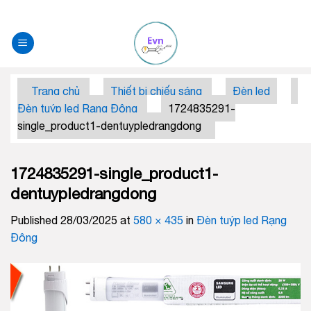
Skip
to
content
Trang chủ
Thiết bị chiếu sáng
Đèn led
Đèn tuýp led Rạng Đông
1724835291-
single_product1-dentuypledrangdong
1724835291-single_product1-
dentuypledrangdong
Published
28/03/2025
at
580 × 435
in
Đèn tuýp led Rạng
Đông