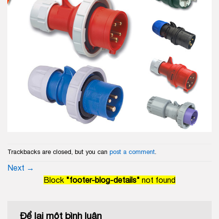
Trackbacks are closed, but you can
post a comment
.
Next
→
Block
"footer-blog-details"
not found
Để lại một bình luận