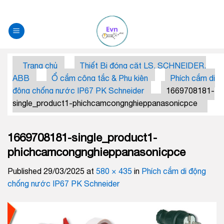
Skip
to
content
Trang chủ
Thiết Bị đóng căt LS, SCHNEIDER,
ABB
Ổ cắm công tắc & Phụ kiện
Phích cắm di
động chống nước IP67 PK Schneider
1669708181-
single_product1-phichcamcongnghieppanasonicpce
1669708181-single_product1-
phichcamcongnghieppanasonicpce
Published
29/03/2025
at
580 × 435
in
Phích cắm di động
chống nước IP67 PK Schneider