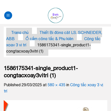
Skip
to
content
Trang chủ
Thiết Bị đóng căt LS, SCHNEIDER,
ABB
Ổ cắm công tắc & Phụ kiện
Công tắc
xoay 3 vị trí
1586175341-single_product1-
congtacxoay3vitri (1)
1586175341-single_product1-
congtacxoay3vitri (1)
Published
29/03/2025
at
580 × 435
in
Công tắc xoay 3 vị
trí