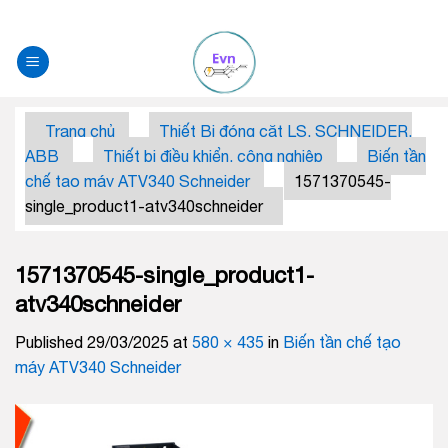
Skip
to
content
Trang chủ
Thiết Bị đóng căt LS, SCHNEIDER,
ABB
Thiết bị điều khiển, công nghiệp
Biến tần
chế tạo máy ATV340 Schneider
1571370545-
single_product1-atv340schneider
1571370545-single_product1-
atv340schneider
Published
29/03/2025
at
580 × 435
in
Biến tần chế tạo
máy ATV340 Schneider