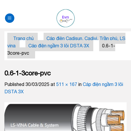
Skip
to
content
Trang chủ
Cáp điện Cadisun, Cadivi, Trần phú, LS
vina
Cáp điện ngầm 3 lõi DSTA 3X
0.6-1-
3core-pvc
0.6-1-3core-pvc
Published
30/03/2025
at
511 × 167
in
Cáp điện ngầm 3 lõi
DSTA 3X