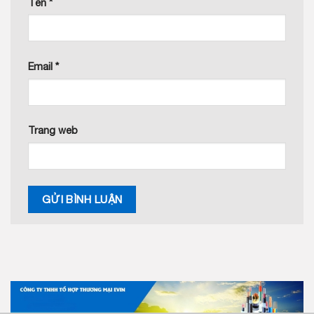
Tên
*
Email
*
Trang web