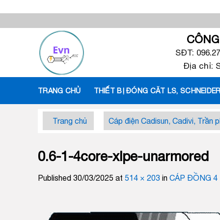
Skip
to
content
CÔNG 
SĐT: 096.2
Địa chỉ:
TRANG CHỦ
THIẾT BỊ ĐÓNG CĂT LS, SCHNEIDER
Trang chủ
Cáp điện Cadisun, Cadivi, Trần p
0.6-1-4core-xlpe-unarmored
Published
30/03/2025
at
514 × 203
in
CÁP ĐỒNG 4 