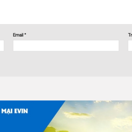
Email
*
T