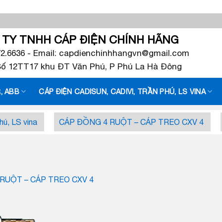
TY TNHH CÁP ĐIỆN CHÍNH HÃNG
72.6636 - Email: capdienchinhhangvn@gmail.com
 Số 12TT17 khu ĐT Văn Phú, P Phú La Hà Đông
, ABB
CÁP ĐIỆN CADISUN, CADIVI, TRẦN PHÚ, LS VINA
hú, LS vina
CÁP ĐỒNG 4 RUỘT – CÁP TREO CXV 4
RUỘT – CÁP TREO CXV 4