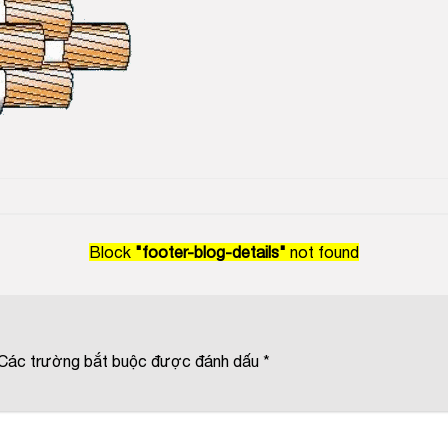
Block
"footer-blog-details"
not found
Các trường bắt buộc được đánh dấu
*