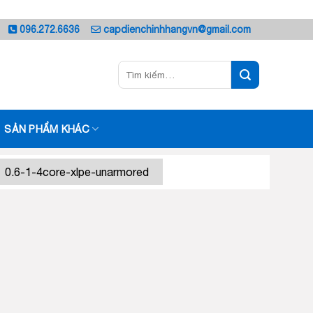
096.272.6636
capdienchinhhangvn@gmail.com
Tìm
kiếm:
SẢN PHẨM KHÁC
0.6-1-4core-xlpe-unarmored