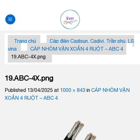
Skip
to
content
Trang chủ
Cáp điện Cadisun, Cadivi, Trần phú, LS
vina
CÁP NHÔM VẶN XOẮN 4 RUỘT – ABC 4
19.ABC-4X.png
19.ABC-4X.png
Published
13/04/2025
at
1000 × 843
in
CÁP NHÔM VẶN
XOẮN 4 RUỘT – ABC 4