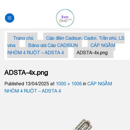
Skip
to
content
Trang chủ
Cáp điện Cadisun, Cadivi, Trần phú, LS
vina
Bảng giá Cáp CADISUN
CÁP NGẦM
NHÔM 4 RUỘT – ADSTA 4
ADSTA-4x.png
ADSTA-4x.png
Published
13/04/2025
at
1000 × 1006
in
CÁP NGẦM
NHÔM 4 RUỘT – ADSTA 4