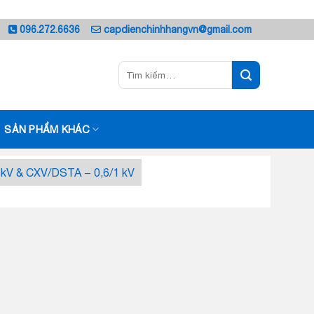
096.272.6636
capdienchinhhangvn@gmail.com
Tìm
kiếm:
SẢN PHẨM KHÁC
 kV & CXV/DSTA − 0,6/1 kV