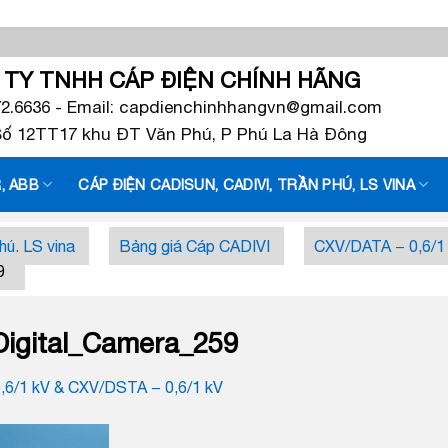
TY TNHH CÁP ĐIỆN CHÍNH HÃNG
72.6636 - Email: capdienchinhhangvn@gmail.com
 Số 12TT17 khu ĐT Văn Phú, P Phú La Hà Đông
, ABB
CÁP ĐIỆN CADISUN, CADIVI, TRẦN PHÚ, LS VINA
hú, LS vina
Bảng giá Cáp CADIVI
CXV/DATA − 0,6/1
9
igital_Camera_259
,6/1 kV & CXV/DSTA − 0,6/1 kV