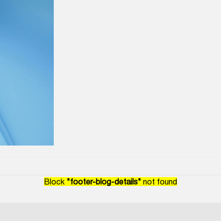
Block
"footer-blog-details"
not found