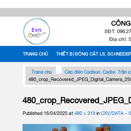
Skip
to
content
CÔNG 
SĐT: 096.2
Địa chỉ:
TRANG CHỦ
THIẾT BỊ ĐÓNG CĂT LS, SCHNEIDER
Trang chủ
Cáp điện Cadisun, Cadivi, Trần p
480_crop_Recovered_JPEG_Digital_Camera_25
480_crop_Recovered_JPEG_D
Published
16/04/2025
at
480 × 319
in
CXV/DATA − 0