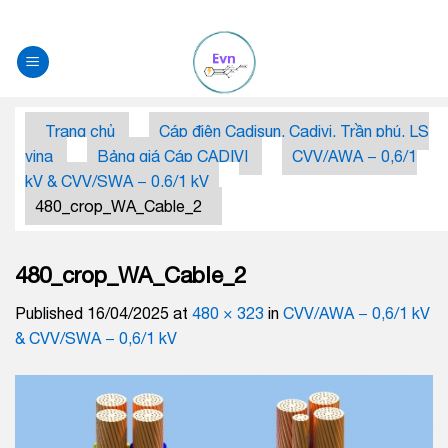
Skip
to
content
Trang chủ
Cáp điện Cadisun, Cadivi, Trần phú, LS
vina
Bảng giá Cáp CADIVI
CVV/AWA − 0,6/1
kV & CVV/SWA − 0,6/1 kV
480_crop_WA_Cable_2
480_crop_WA_Cable_2
Published
16/04/2025
at
480 × 323
in
CVV/AWA − 0,6/1 kV
& CVV/SWA − 0,6/1 kV