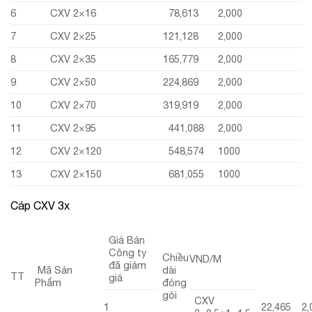
6
CXV 2×16
78,613
2,000
7
CXV 2×25
121,128
2,000
8
CXV 2×35
165,779
2,000
9
CXV 2×50
224,869
2,000
10
CXV 2×70
319,919
2,000
11
CXV 2×95
441,088
2,000
12
CXV 2×120
548,574
1000
13
CXV 2×150
681,055
1000
Cáp CXV 3x
Giá Bán
Công ty
Chiều
VND/M
đã giảm
Mã Sản
dài
TT
giá
Phẩm
đóng
gói
CXV
1
22,465
2,