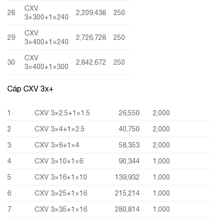
CXV
28
2,209,438
250
3×300+1×240
CXV
29
2,726,728
250
3×400+1×240
CXV
30
2,842,672
250
3×400+1×300
Cáp CXV 3x+
1
CXV 3×2.5+1×1.5
26,550
2,000
2
CXV 3×4+1×2.5
40,750
2,000
3
CXV 3×6+1×4
58,353
2,000
4
CXV 3×10+1×6
90,344
1,000
5
CXV 3×16+1×10
139,932
1,000
6
CXV 3×25+1×16
215,214
1,000
7
CXV 3×35+1×16
280,814
1,000