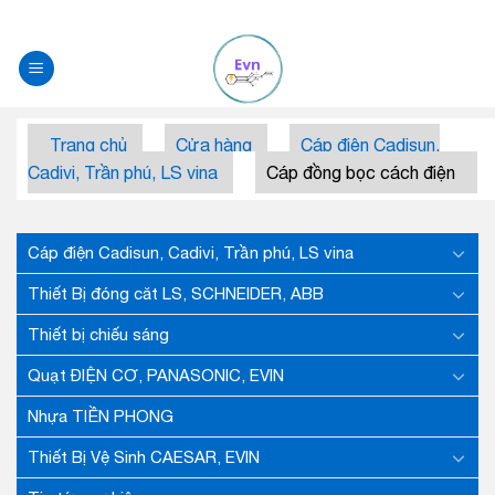
Skip
to
content
Trang chủ
Cửa hàng
Cáp điện Cadisun,
Cadivi, Trần phú, LS vina
Cáp đồng bọc cách điện
Cáp điện Cadisun, Cadivi, Trần phú, LS vina
Thiết Bị đóng căt LS, SCHNEIDER, ABB
Thiết bị chiếu sáng
Quạt ĐIỆN CƠ, PANASONIC, EVIN
Nhựa TIỀN PHONG
Thiết Bị Vệ Sinh CAESAR, EVIN