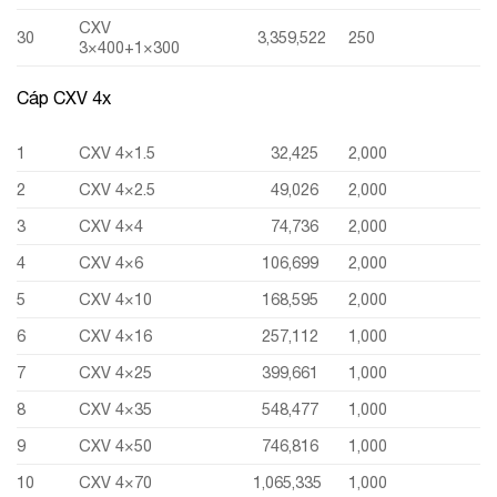
CXV
30
3,359,522
250
3×400+1×300
Cáp CXV 4x
1
CXV 4×1.5
32,425
2,000
2
CXV 4×2.5
49,026
2,000
3
CXV 4×4
74,736
2,000
4
CXV 4×6
106,699
2,000
5
CXV 4×10
168,595
2,000
6
CXV 4×16
257,112
1,000
7
CXV 4×25
399,661
1,000
8
CXV 4×35
548,477
1,000
9
CXV 4×50
746,816
1,000
10
CXV 4×70
1,065,335
1,000