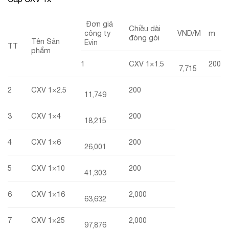
Đơn giá
Chiều dài
công ty
VND/M
m
đóng gói
Tên Sản
Evin
TT
phẩm
1
CXV 1×1.5
200
7,715
2
CXV 1×2.5
200
11,749
3
CXV 1×4
200
18,215
4
CXV 1×6
200
26,001
5
CXV 1×10
200
41,303
6
CXV 1×16
2,000
63,632
7
CXV 1×25
2,000
97,876