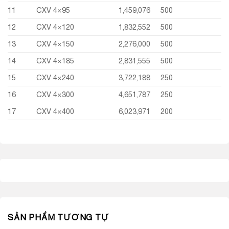
11
CXV 4×95
1,459,076
500
12
CXV 4×120
1,832,552
500
13
CXV 4×150
2,276,000
500
14
CXV 4×185
2,831,555
500
15
CXV 4×240
3,722,188
250
16
CXV 4×300
4,651,787
250
17
CXV 4×400
6,023,971
200
SẢN PHẨM TƯƠNG TỰ