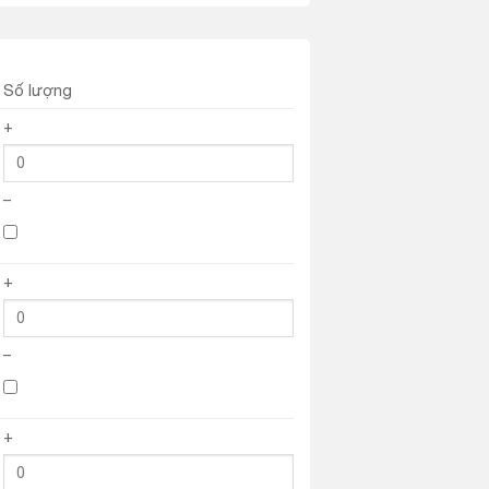
Số lượng
+
–
+
–
+