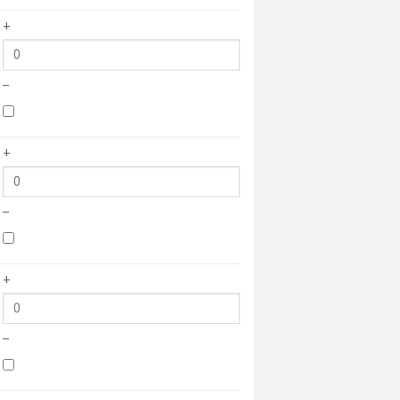
+
–
+
–
+
–