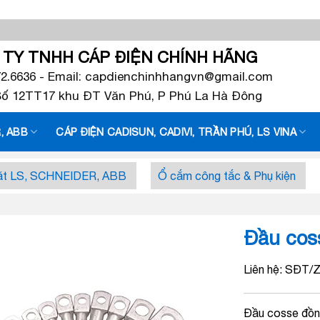
TY TNHH CÁP ĐIỆN CHÍNH HÃNG
72.6636 - Email: capdienchinhhangvn@gmail.com
 Số 12TT17 khu ĐT Văn Phú, P Phú La Hà Đông
, ABB
CÁP ĐIỆN CADISUN, CADIVI, TRẦN PHÚ, LS VINA
căt LS, SCHNEIDER, ABB
Ổ cắm công tắc & Phụ kiện
Đầu cos
Liên hệ: SĐT/Z
Đầu cosse đồng