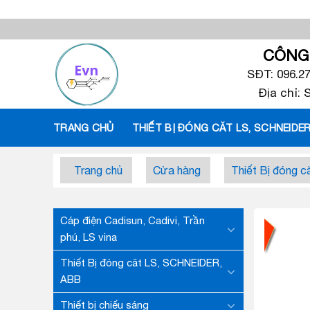
Skip
to
content
CÔNG 
SĐT: 096.2
Địa chỉ:
TRANG CHỦ
THIẾT BỊ ĐÓNG CĂT LS, SCHNEIDER
Trang chủ
Cửa hàng
Thiết Bị đóng 
Cáp điện Cadisun, Cadivi, Trần
phú, LS vina
Thiết Bị đóng căt LS, SCHNEIDER,
ABB
Thiết bị chiếu sáng