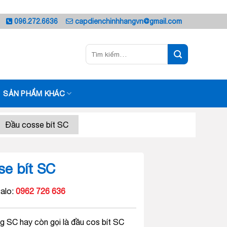
096.272.6636
capdienchinhhangvn@gmail.com
Tìm
kiếm:
SẢN PHẨM KHÁC
Đầu cosse bít SC
se bít SC
alo:
0962 726 636
 SC hay còn gọi là đầu cos bít SC