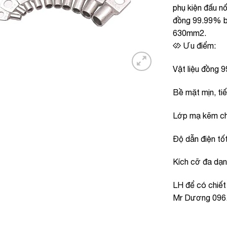
phụ kiện đấu nố
đồng 99.99% bê
630mm2.
Ưu điểm:
Vật liệu đồng 
Bề mặt mịn, ti
Lớp mạ kẽm c
Độ dẫn điện tố
Kích cỡ đa dạ
LH để có chiết
Mr Dương 096