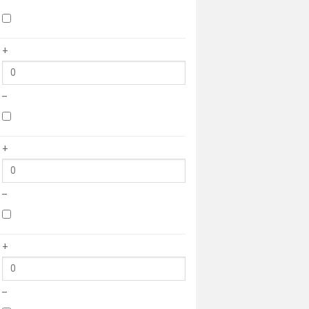
+
–
+
–
+
–