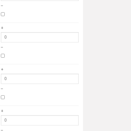
–
+
–
+
–
+
–