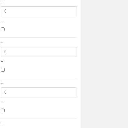
+
–
+
–
+
–
+