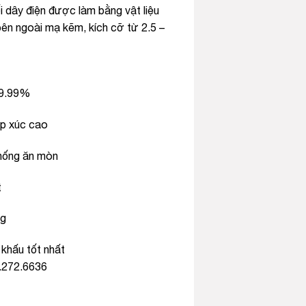
i dây điện được làm bằng vật liệu
n ngoài mạ kẽm, kích cỡ từ 2.5 –
99.99%
ếp xúc cao
hống ăn mòn
t
ng
 khấu tốt nhất
.272.6636