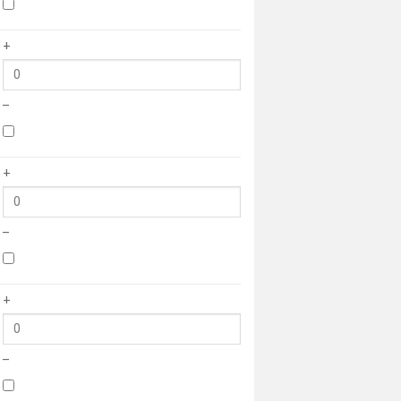
+
–
+
–
+
–