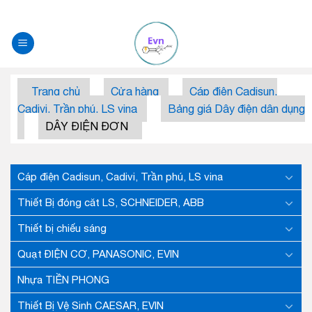
Skip
to
content
Trang chủ
Cửa hàng
Cáp điện Cadisun,
Cadivi, Trần phú, LS vina
Bảng giá Dây điện dân dụng
DÂY ĐIỆN ĐƠN
Cáp điện Cadisun, Cadivi, Trần phú, LS vina
Thiết Bị đóng căt LS, SCHNEIDER, ABB
Thiết bị chiếu sáng
Quạt ĐIỆN CƠ, PANASONIC, EVIN
Nhựa TIỀN PHONG
Thiết Bị Vệ Sinh CAESAR, EVIN