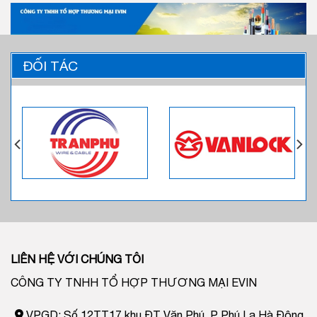
ĐỐI TÁC
LIÊN HỆ VỚI CHÚNG TÔI
CÔNG TY TNHH TỔ HỢP THƯƠNG MẠI EVIN
VPGD: Số 12TT17 khu ĐT Văn Phú, P Phú La Hà Đông