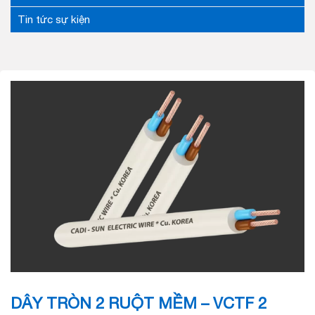
Tin tức sự kiện
DÂY TRÒN 2 RUỘT MỀM – VCTF 2