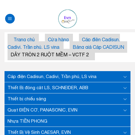
Skip
to
content
Trang chủ
Cửa hàng
Cáp điện Cadisun,
Cadivi, Trần phú, LS vina
Bảng giá Cáp CADISUN
DÂY TRÒN 2 RUỘT MỀM – VCTF 2
Cáp điện Cadisun, Cadivi, Trần phú, LS vina
Thiết Bị đóng căt LS, SCHNEIDER, ABB
Thiết bị chiếu sáng
Quạt ĐIỆN CƠ, PANASONIC, EVIN
Nhựa TIỀN PHONG
Thiết Bị Vệ Sinh CAESAR, EVIN