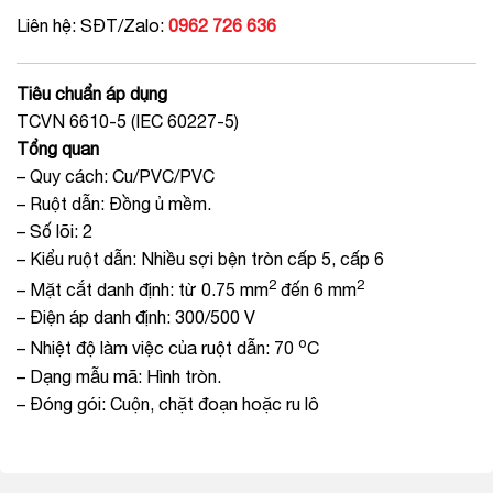
Liên hệ: SĐT/Zalo:
0962 726 636
Tiêu chuẩn áp dụng
TCVN 6610-5 (IEC 60227-5)
Tổng quan
– Quy cách: Cu/PVC/PVC
– Ruột dẫn: Đồng ủ mềm.
– Số lõi: 2
– Kiểu ruột dẫn: Nhiều sợi bện tròn cấp 5, cấp 6
2
2
– Mặt cắt danh định: từ 0.75 mm
đến 6 mm
– Điện áp danh định: 300/500 V
o
– Nhiệt độ làm việc của ruột dẫn: 70
C
– Dạng mẫu mã: Hình tròn.
– Đóng gói: Cuộn, chặt đoạn hoặc ru lô