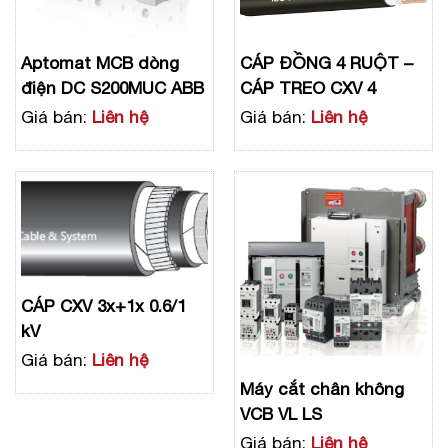
Aptomat MCB dòng
CÁP ĐỒNG 4 RUỘT –
điện DC S200MUC ABB
CÁP TREO CXV 4
Giá bán:
Liên hệ
Giá bán:
Liên hệ
CÁP CXV 3x+1x 0.6/1
kV
Giá bán:
Liên hệ
Máy cắt chân không
VCB VL LS
Giá bán:
Liên hệ