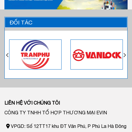
ĐỐI TÁC
LIÊN HỆ VỚI CHÚNG TÔI
CÔNG TY TNHH TỔ HỢP THƯƠNG MẠI EVIN
VPGD: Số 12TT17 khu ĐT Văn Phú, P Phú La Hà Đông