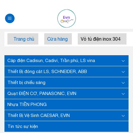
Skip
to
content
Trang chủ
Cửa hàng
Vỏ tủ điện inox 304
Cáp điện Cadisun, Cadivi, Trần phú, LS vina
Thiết Bị đóng căt LS, SCHNEIDER, ABB
Thiết bị chiếu sáng
Quạt ĐIỆN CƠ, PANASONIC, EVIN
Nhựa TIỀN PHONG
Thiết Bị Vệ Sinh CAESAR, EVIN
Tin tức sự kiện