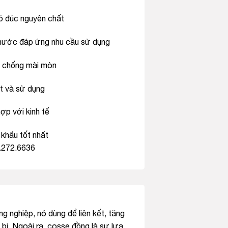
đỏ đúc nguyên chất
thước đáp ứng nhu cầu sử dụng
, chống mài mòn
t và sử dụng
ợp với kinh tế
 khấu tốt nhất
.272.6636
g nghiệp, nó dùng để liên kết, tăng
 bị. Ngoài ra, cosse đồng là sự lựa