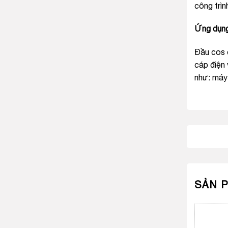
công trìn
Ứng dụng
Đầu cos đ
cáp điện 
như: máy
SẢN 