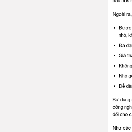
đầu cos 
Ngoài ra
Được s
nhỏ, k
Đa dạ
Giá th
Không
Nhỏ gọ
Dễ dà
Sử dụng đ
công nghi
đối cho c
Như các 