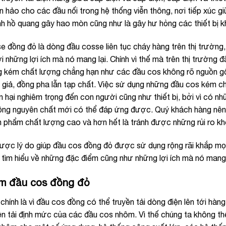
 hảo cho các đầu nối trong hệ thống viễn thông, nơi tiếp xúc gi
nh hồ quang gây hao mòn cũng như là gây hư hỏng các thiết bị k
e đồng đỏ là dòng đầu cosse liên tục cháy hàng trên thị trườn
i những lợi ích mà nó mang lại. Chính vì thế mà trên thị trường 
ng kém chất lượng chẳng hạn như các đầu cos không rõ nguồn 
giả, đồng pha lẫn tạp chất. Việc sử dụng những đầu cos kém ch
ổn hại nghiêm trọng đến con người cũng như thiết bị, bởi vì có 
ồng nguyên chất mới có thể đáp ứng được. Quý khách hàng nên t
 phẩm chất lượng cao và hơn hết là tránh được những rủi ro k
ược lý do giúp đầu cos đồng đỏ được sử dụng rộng rãi khắp mọi
 tìm hiểu về những đặc điểm cũng như những lợi ích mà nó mang 
m đầu cos đồng đỏ
 chính là vì đầu cos đồng có thể truyền tải dòng điện lên tới hà
ền tải định mức của các đầu cos nhôm. Vì thế chúng ta không t