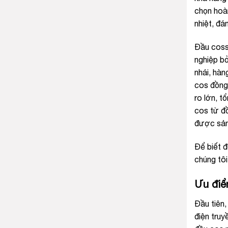
chọn hoàn
nhiệt, đá
Đầu coss
nghiệp bở
nhái, hà
cos đồng 
ro lớn, t
cos từ đ
được sản
Để biết đ
chúng tôi
Ưu điể
Đầu tiên,
điện truy