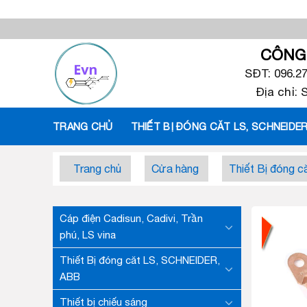
Skip
to
content
CÔNG 
SĐT: 096.2
Địa chỉ:
TRANG CHỦ
THIẾT BỊ ĐÓNG CĂT LS, SCHNEIDER
Trang chủ
Cửa hàng
Thiết Bị đóng 
Cáp điện Cadisun, Cadivi, Trần
phú, LS vina
Thiết Bị đóng căt LS, SCHNEIDER,
ABB
Thiết bị chiếu sáng