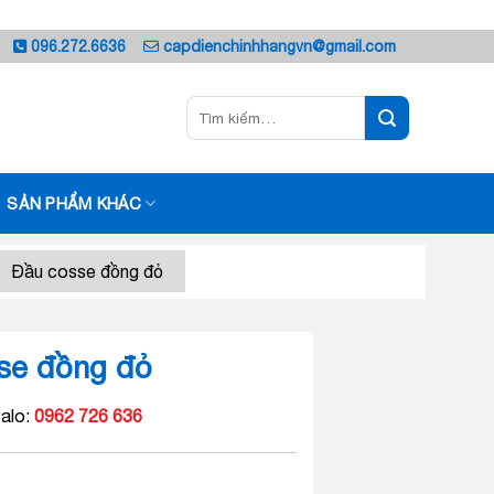
096.272.6636
capdienchinhhangvn@gmail.com
Tìm
kiếm:
SẢN PHẨM KHÁC
Đầu cosse đồng đỏ
se đồng đỏ
alo:
0962 726 636