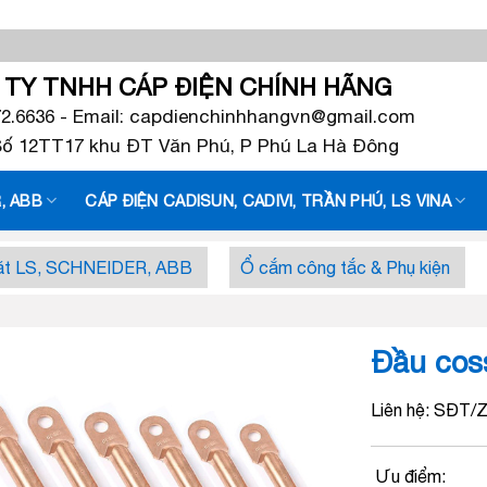
TY TNHH CÁP ĐIỆN CHÍNH HÃNG
72.6636 - Email: capdienchinhhangvn@gmail.com
 Số 12TT17 khu ĐT Văn Phú, P Phú La Hà Đông
, ABB
CÁP ĐIỆN CADISUN, CADIVI, TRẦN PHÚ, LS VINA
căt LS, SCHNEIDER, ABB
Ổ cắm công tắc & Phụ kiện
Đầu cos
Liên hệ: SĐT/Z
Ưu điểm: